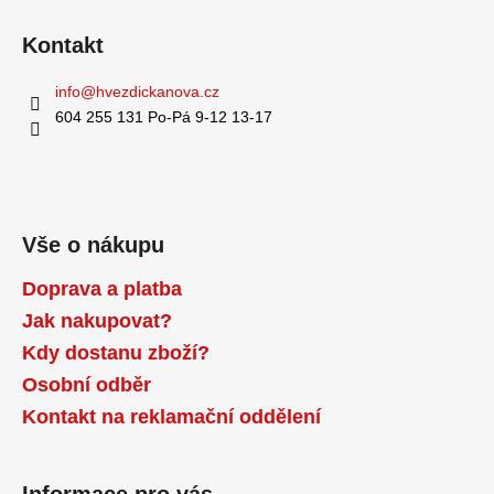
ý
Kontakt
p
i
info
@
hvezdickanova.cz
s
u
604 255 131 Po-Pá 9-12 13-17
Vše o nákupu
Doprava a platba
Jak nakupovat?
Kdy dostanu zboží?
Osobní odběr
Kontakt na reklamační oddělení