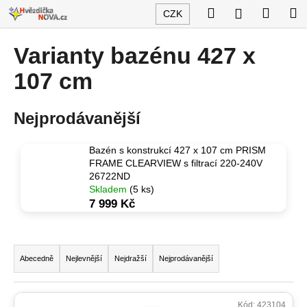
K
Přejít
Hledat
Nákup
M
Přihlášení
CZK
na
o
obsah
Zpět
Zpět
košík
š
Varianty bazénu 427 x
í
C
107 cm
k
o
p
Nejprodávanější
o
t
Bazén s konstrukcí 427 x 107 cm PRISM
ř
FRAME CLEARVIEW s filtrací 220-240V
26722ND
e
Skladem
(5 ks)
b
7 999 Kč
u
j
Ř
e
a
Abecedně
Nejlevnější
Nejdražší
Nejprodávanější
t
z
e
e
V
n
Kód:
423104