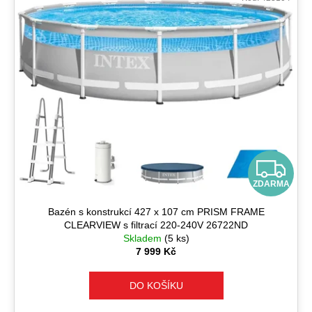
n
ý
a
í
p
j
p
i
í
r
s
t
o
p
?
d
r
u
o
k
d
t
u
Z
HLEDAT
ů
k
ZDARMA
D
t
ů
Bazén s konstrukcí 427 x 107 cm PRISM FRAME
A
D
CLEARVIEW s filtrací 220-240V 26722ND
o
Skladem
(5 ks)
R
p
7 999 Kč
o
M
r
DO KOŠÍKU
u