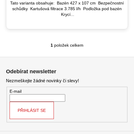
A
č
Tato varianta obsahuje: Bazén 427 x 107 cm Bezpečnostní
u
schůdky Kartušová filtrace 3.785 l/h Podložka pod bazén
j
Krycí...
e
m
e
1
položek celkem
O
v
Z
l
á
á
Odebírat newsletter
d
p
a
Nezmeškejte žádné novinky či slevy!
a
c
t
E-mail
í
í
p
r
PŘIHLÁSIT SE
v
k
y
v