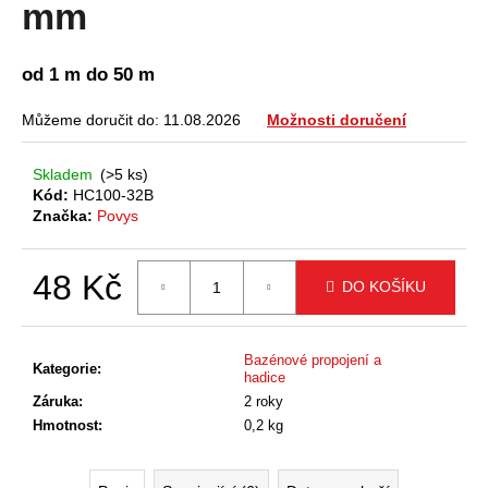
mm
a
j
od 1 m do 50 m
í
t
Můžeme doručit do:
11.08.2026
Možnosti doručení
?
Skladem
(>5 ks)
Kód:
HC100-32B
Značka:
Povys
HLEDAT
48 Kč
DO KOŠÍKU
Měrná
cena:
D
Bazénové propojení a
o
Kategorie
:
hadice
p
Záruka
:
2 roky
o
Hmotnost
:
0,2 kg
r
u