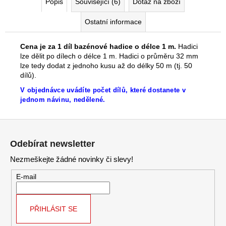
č
Popis
Související (6)
Dotaz na zboží
u
Ostatní informace
j
e
m
Cena je za 1 díl bazénové hadice o délce 1 m.
Hadici
e
lze dělit po dílech o délce 1 m. Hadici o průměru 32 mm
lze tedy dodat z jednoho kusu až do délky 50 m (tj. 50
dílů).
V objednávce uvádíte počet dílů, které dostanete v
jednom návinu, nedělené.
Z
á
Odebírat newsletter
p
Nezmeškejte žádné novinky či slevy!
a
t
E-mail
í
PŘIHLÁSIT SE