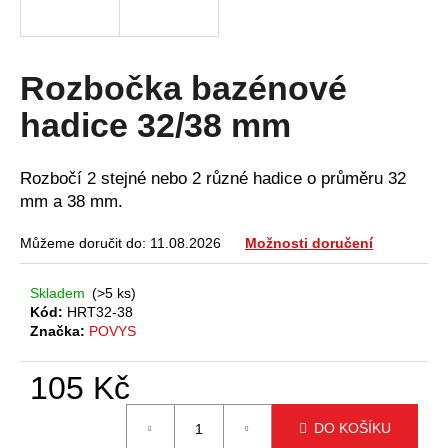
a
j
í
Rozbočka bazénové
t
hadice 32/38 mm
?
Rozbočí 2 stejné nebo 2 různé hadice o průměru 32
mm a 38 mm.
HLEDAT
Můžeme doručit do:
11.08.2026
Možnosti doručení
Skladem
(>5 ks)
Kód:
HRT32-38
D
Značka:
POVYS
o
p
105 Kč
o
r
Měrná
u
DO KOŠÍKU
cena: