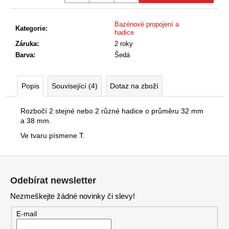
č
u
j
Bazénové propojení a
Kategorie
:
hadice
e
Záruka
:
2 roky
m
Barva
:
Šedá
e
Popis
Související (4)
Dotaz na zboží
Rozbočí 2 stejné nebo 2 různé hadice o průměru 32 mm
a 38 mm.
Ve tvaru písmene T.
Z
á
Odebírat newsletter
p
Nezmeškejte žádné novinky či slevy!
a
t
E-mail
í