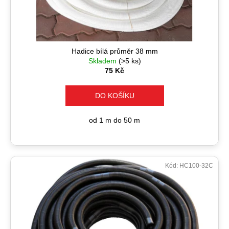
t
u
a
ů
k
j
t
í
ů
t
Hadice bílá průměr 38 mm
Skladem
(>5 ks)
?
75 Kč
DO KOŠÍKU
HLEDAT
od 1 m do 50 m
D
Kód:
HC100-32C
o
p
o
r
u