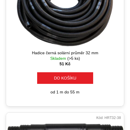
č
u
j
e
m
e
Hadice černá solární průměr 32 mm
Skladem
(>5 ks)
51 Kč
DO KOŠÍKU
od 1 m do 55 m
Kód:
HRT32-38