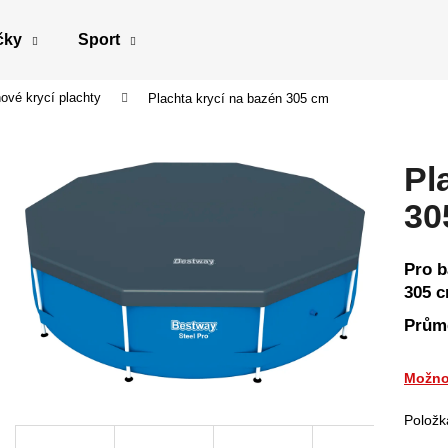
čky
Sport
ové krycí plachty
Plachta krycí na bazén 305 cm
Co potřebujete najít?
Pl
HLEDAT
30
Pro b
Doporučujeme
305 c
Průmě
Možno
Položk