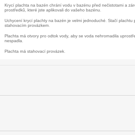
Krycí plachta na bazén chrání vodu v bazénu před nečistotami a z
prostředků, které jste aplikovali do vašeho bazénu.
Uchycení krycí plachty na bazén je velmi jednoduché. Stačí plachtu
stahovacím provázkem.
Plachta má otvory pro odtok vody, aby se voda nehromadila uprostř
nespadla.
Plachta má stahovací provázek.