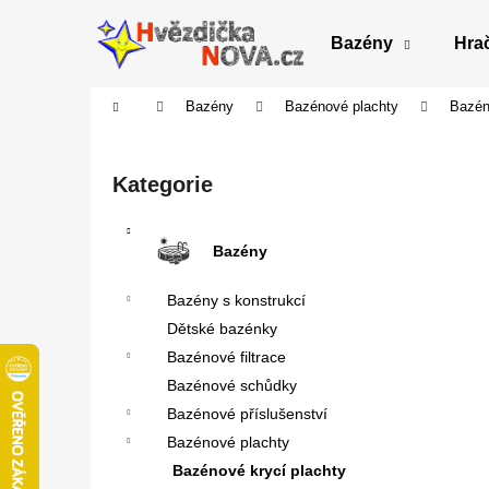
K
Přejít
na
o
Bazény
Hra
obsah
Zpět
Zpět
š
do
do
í
Domů
Bazény
Bazénové plachty
Bazén
obchodu
obchodu
k
P
o
Přeskočit
Kategorie
s
kategorie
t
r
Bazény
a
Bazény s konstrukcí
n
Dětské bazénky
n
Bazénové filtrace
í
Bazénové schůdky
p
Bazénové příslušenství
a
Bazénové plachty
n
Bazénové krycí plachty
e