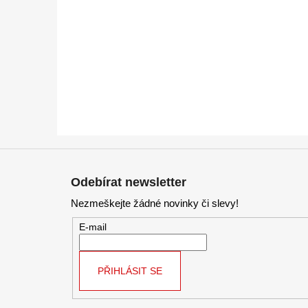
Z
á
Odebírat newsletter
p
Nezmeškejte žádné novinky či slevy!
a
t
E-mail
í
PŘIHLÁSIT SE