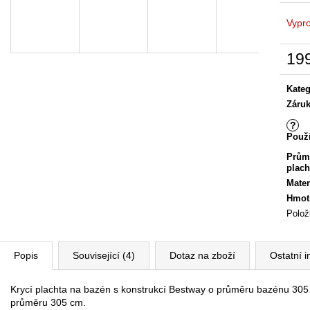
Vypr
19
Měrn
cena:
Kateg
Záru
?
Použi
Prům
plach
Mater
Hmot
Polož
Popis
Související (4)
Dotaz na zboží
Ostatní 
Krycí plachta na bazén s konstrukcí Bestway o průměru bazénu 305 
průměru 305 cm.