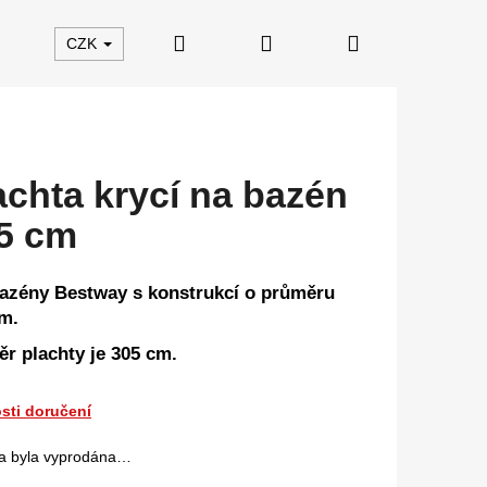
Hledat
Přihlášení
Nákupní
CZK
košík
achta krycí na bazén
5 cm
azény Bestway s konstrukcí o průměru
m.
r plachty je 305
cm.
sti doručení
a byla vyprodána…