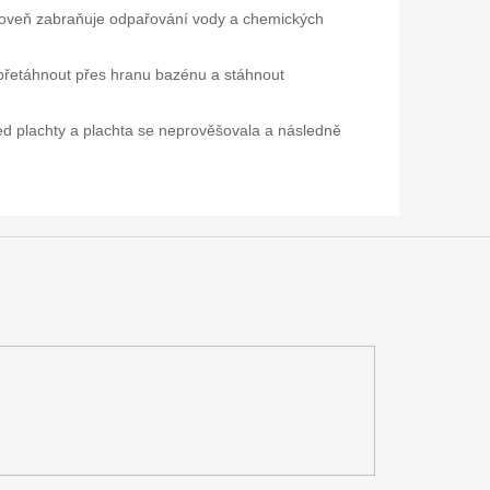
ároveň zabraňuje odpařování vody a chemických
 přetáhnout přes hranu bazénu a stáhnout
ed plachty a plachta se neprověšovala a následně