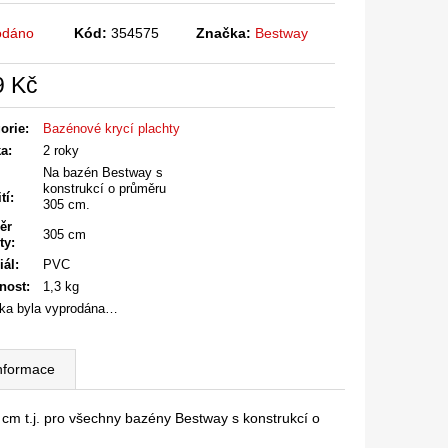
odáno
Kód:
354575
Značka:
Bestway
9 Kč
á
orie
:
Bazénové krycí plachty
ka
:
2 roky
Na bazén Bestway s
konstrukcí o průměru
tí
:
305 cm.
ěr
305 cm
ty
:
iál
:
PVC
nost
:
1,3 kg
ka byla vyprodána…
informace
cm t.j. pro všechny bazény Bestway s konstrukcí o