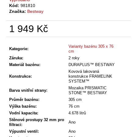
č
Kód:
981810
u
Značka:
Bestway
j
e
1 949 Kč
m
e
Měrná
cena:
Varianty bazénu 305 x 76
Kategorie
:
cm
Záruka
:
2 roky
Materiál bazénu
:
DURAPLUS™ BESTWAY
Kovová lakovaná
Konstrukce
:
konstrukce FRAMELINK
SYSTEM™
Mozaika PRISMATIC
Barva vnitřní strany
:
STONE™ BESTWAY
Průměr bazénu
:
305 cm
Výška bazénu
:
76 cm
Vodní kapacita
:
4.678 litrů
Stěnové prostupy 32 mm pro
Ano
filtraci
:
Výpustní ventil
:
Ano