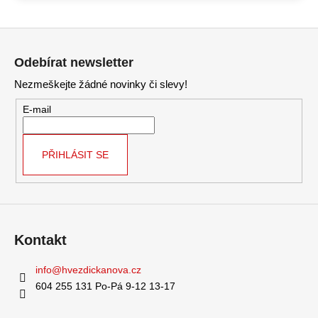
Z
á
Odebírat newsletter
p
Nezmeškejte žádné novinky či slevy!
a
t
E-mail
í
PŘIHLÁSIT SE
Kontakt
info
@
hvezdickanova.cz
604 255 131 Po-Pá 9-12 13-17