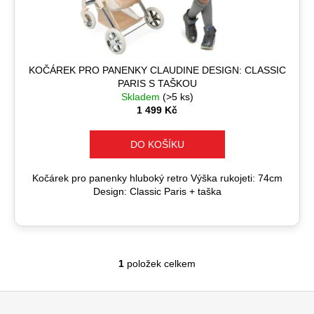
t
u
a
ů
k
j
t
í
ů
t
KOČÁREK PRO PANENKY CLAUDINE DESIGN: CLASSIC
PARIS S TAŠKOU
?
Skladem
(>5 ks)
1 499 Kč
DO KOŠÍKU
HLEDAT
Kočárek pro panenky hluboký retro Výška rukojeti: 74cm
Design: Classic Paris + taška
D
o
p
1
položek celkem
o
O
r
v
Z
u
l