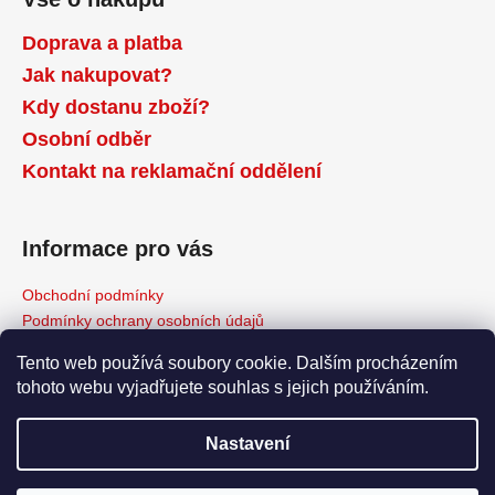
Doprava a platba
Jak nakupovat?
Kdy dostanu zboží?
Osobní odběr
Kontakt na reklamační oddělení
Informace pro vás
Obchodní podmínky
Podmínky ochrany osobních údajů
Reklamační řád
Tento web používá soubory cookie. Dalším procházením
Odstoupení od kupní smlouvy
tohoto webu vyjadřujete souhlas s jejich používáním.
Napište nám
Moje objednávka
Nastavení
Copyright 2026
www.HvezdickaNOVA.cz
. Všechna práva