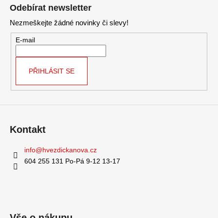
á
č
á
Odebírat newsletter
u
d
p
j
a
Nezmeškejte žádné novinky či slevy!
a
e
c
t
E-mail
m
í
í
e
p
r
PŘIHLÁSIT SE
v
k
y
v
ý
Kontakt
p
i
info
@
hvezdickanova.cz
s
u
604 255 131 Po-Pá 9-12 13-17
Vše o nákupu