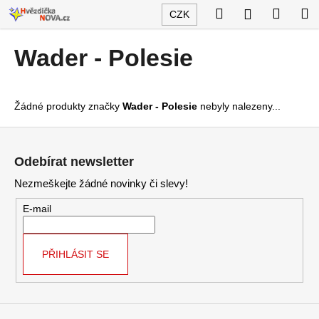
K
Přejít
Hledat
Nákup
M
Přihlášení
CZK
na
o
obsah
Zpět
Zpět
košík
š
Wader - Polesie
í
C
k
o
Žádné produkty značky
Wader - Polesie
nebyly nalezeny...
p
o
Z
t
á
Odebírat newsletter
ř
p
Nezmeškejte žádné novinky či slevy!
e
a
b
t
E-mail
u
í
j
PŘIHLÁSIT SE
e
t
e
n