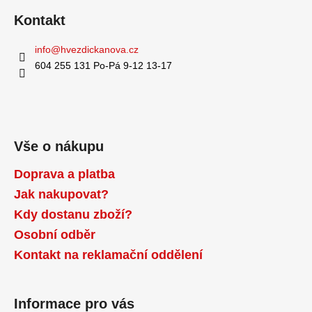
a
Kontakt
j
info
@
hvezdickanova.cz
í
604 255 131 Po-Pá 9-12 13-17
t
?
Vše o nákupu
HLEDAT
Doprava a platba
Jak nakupovat?
Kdy dostanu zboží?
D
Osobní odběr
o
p
Kontakt na reklamační oddělení
o
r
u
Informace pro vás