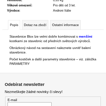
č
Hmotnost
:
0,65 kg
u
Věkové omezení
:
Pro děti od 3 let.
j
Výrobce
:
Androni Itálie
e
m
Popis
Dotaz na zboží
Ostatní informace
e
Stavebnice Blox lze velmi dobře kombinovat s
menšími
kostkami ze stavebnic od předních světových výrobců.
Obrázkový návod na sestavení naleznete uvnitř balení
stavebnice.
Počet kostiček a další parametry stavebnice – viz. záložka
PARAMETRY
Z
á
Odebírat newsletter
p
Nezmeškejte žádné novinky či slevy!
a
t
E-mail