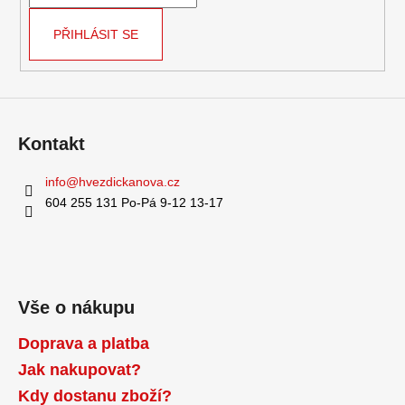
í
PŘIHLÁSIT SE
Kontakt
info
@
hvezdickanova.cz
604 255 131 Po-Pá 9-12 13-17
Vše o nákupu
Doprava a platba
Jak nakupovat?
Kdy dostanu zboží?