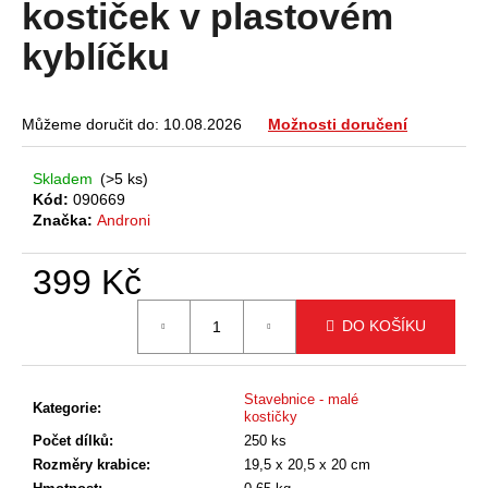
kostiček v plastovém
a
kyblíčku
j
í
t
Můžeme doručit do:
10.08.2026
Možnosti doručení
?
Skladem
(>5 ks)
Kód:
090669
Značka:
Androni
HLEDAT
399 Kč
Měrná
DO KOŠÍKU
cena:
D
o
p
Stavebnice - malé
Kategorie
:
o
kostičky
r
Počet dílků
:
250 ks
u
Rozměry krabice
:
19,5 x 20,5 x 20 cm