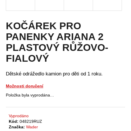
a
j
í
KOČÁREK PRO
t
PANENKY ARIANA 2
?
PLASTOVÝ RŮŽOVO-
FIALOVÝ
HLEDAT
Dětské odrážedlo kamion pro děti od 1 roku.
Možnosti doručení
D
Položka byla vyprodána…
o
p
o
Vyprodáno
r
Kód:
048219RUZ
u
Značka:
Wader