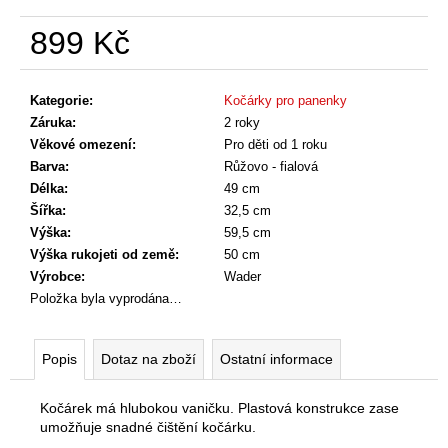
č
u
899 Kč
j
e
Měrná
cena:
m
Kategorie
:
Kočárky pro panenky
e
Záruka
:
2 roky
Věkové omezení
:
Pro děti od 1 roku
Barva
:
Růžovo - fialová
Délka
:
49 cm
Šířka
:
32,5 cm
Výška
:
59,5 cm
Výška rukojeti od země
:
50 cm
Výrobce
:
Wader
Položka byla vyprodána…
Popis
Dotaz na zboží
Ostatní informace
Kočárek má hlubokou vaničku.
Plastová konstrukce zase
umožňuje snadné čištění kočárku.