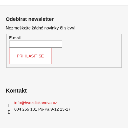
Z
á
Odebírat newsletter
p
Nezmeškejte žádné novinky či slevy!
a
t
E-mail
í
PŘIHLÁSIT SE
Kontakt
info
@
hvezdickanova.cz
604 255 131 Po-Pá 9-12 13-17