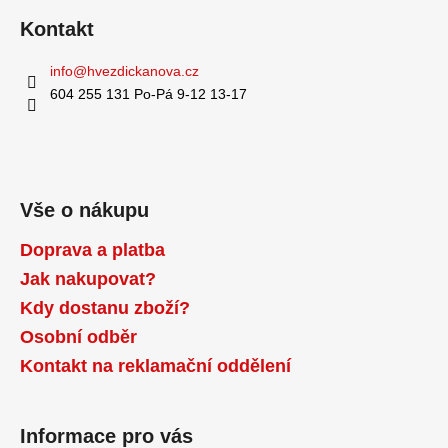
a
Kontakt
j
info
@
hvezdickanova.cz
í
604 255 131 Po-Pá 9-12 13-17
t
?
Vše o nákupu
HLEDAT
Doprava a platba
Jak nakupovat?
Kdy dostanu zboží?
D
Osobní odběr
o
p
Kontakt na reklamační oddělení
o
r
u
Informace pro vás