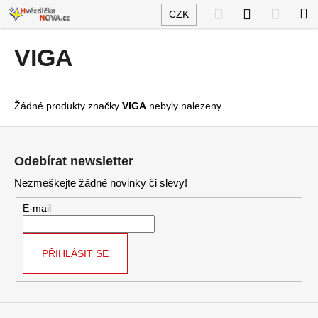
K
Přejít
Hledat
Nákup
M
Přihlášení
CZK
na
o
obsah
Zpět
Zpět
košík
š
VIGA
í
C
k
o
Žádné produkty značky
VIGA
nebyly nalezeny...
p
o
Z
t
á
Odebírat newsletter
ř
p
Nezmeškejte žádné novinky či slevy!
e
a
b
t
E-mail
u
í
j
PŘIHLÁSIT SE
e
t
e
n