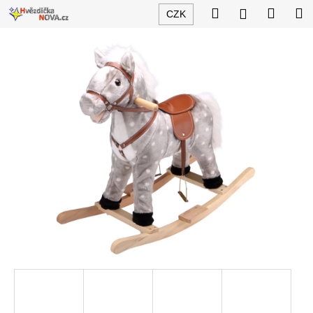
K
Přejít
Hledat
Nákup
M
Přihlášení
CZK
na
o
obsah
Zpět
Zpět
košík
š
í
C
k
o
p
o
t
ř
e
b
u
j
e
t
e
n