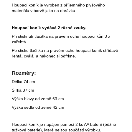
Houpací koník je vyroben z příjemného plyšového
materiálu v barvě jako na obrázku.
Houpací koník vydává 2 různé zvuky.
Při stisknutí tlačítka na pravém uchu houpací kůň 3 x
zařehtá.
Po stisku tlačítka na pravém uchu houpací koník střídavě
řehtá, cválá a nakonec si odfrkne.
Rozměry:
Délka 74 cm
Šířka 37 cm
Výška hlavy od země 63 cm
Výška sedla od země 42 cm
Houpací koník je napájen pomocí 2 ks AA baterií (běžné
tužkové baterie), které nejsou součástí výrobku.