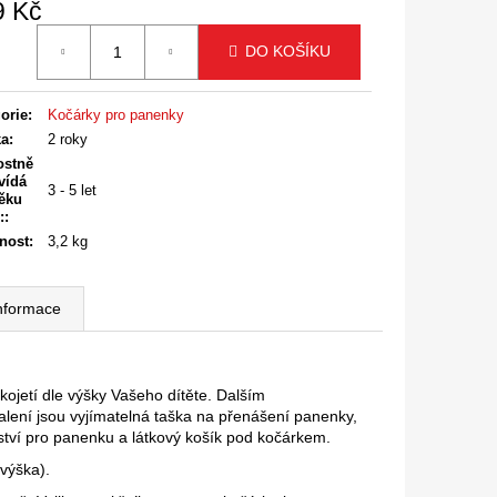
9 Kč
á
DO KOŠÍKU
orie
:
Kočárky pro panenky
ka
:
2 roky
ostně
vídá
3 - 5 let
ěku
:
:
nost
:
3,2 kg
informace
ojetí dle výšky Vašeho dítěte. Dalším
alení jsou vyjímatelná taška na přenášení panenky,
nství pro panenku a látkový košík pod kočárkem.
výška).