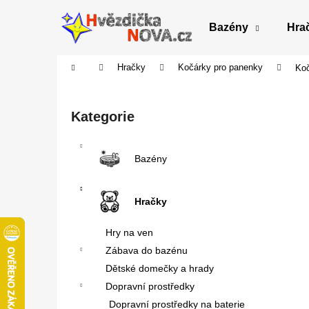
K
Přejít
na
o
Bazény
Hra
obsah
Zpět
Zpět
š
do
do
í
Domů
Hračky
Kočárky pro panenky
Koč
obchodu
obchodu
k
P
o
Přeskočit
Kategorie
s
kategorie
t
r
Bazény
a
n
Hračky
n
í
Hry na ven
p
Zábava do bazénu
a
Dětské domečky a hrady
n
Dopravní prostředky
e
Dopravní prostředky na baterie