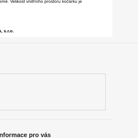
mě. Velikost vnitřního prostoru kočárku je
 s.r.o.
Informace pro vás