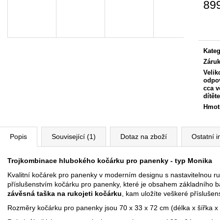
89
Měrn
cena:
Kateg
Záru
Velik
odpo
cca v
dítěte
Hmot
Popis
Související (1)
Dotaz na zboží
Ostatní 
Trojkombinace hlubokého kočárku pro panenky - typ Monika
Kvalitní kočárek pro panenky v moderním designu s nastavitelnou ruk
příslušenstvím kočárku pro panenky, které je obsahem základního b
závěsná taška na rukojeti kočárku
, kam uložíte veškeré přísluše
Rozměry kočárku pro panenky jsou 70 x 33 x 72 cm (délka x šířka x 