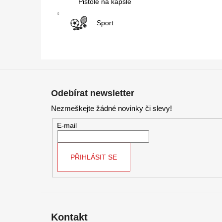
Pistole na kapsle
Sport
Z
á
Odebírat newsletter
p
Nezmeškejte žádné novinky či slevy!
a
t
E-mail
í
PŘIHLÁSIT SE
Kontakt