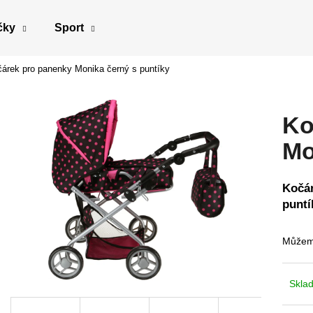
čky
Sport
árek pro panenky Monika černý s puntíky
Co potřebujete najít?
Ko
HLEDAT
Mo
Kočár
Doporučujeme
puntí
Můžeme
Skla