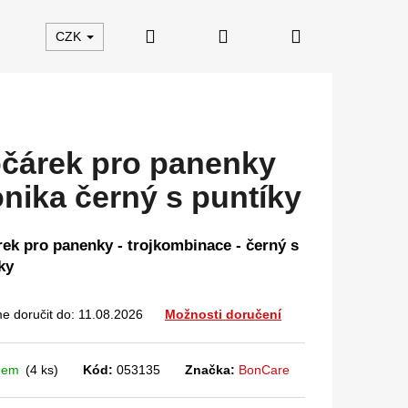
Hledat
Přihlášení
Nákupní
CZK
košík
čárek pro panenky
nika černý s puntíky
ek pro panenky - trojkombinace - černý s
ky
 doručit do:
11.08.2026
Možnosti doručení
dem
(4 ks)
Kód:
053135
Značka:
BonCare