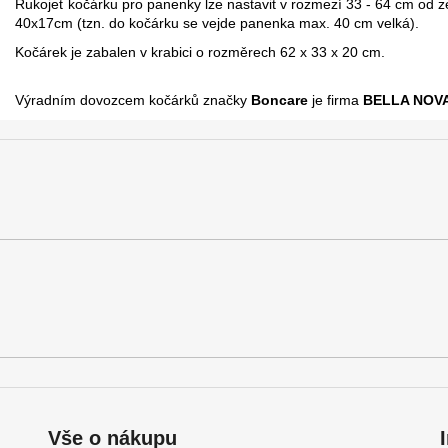
Rukojeť kočárku pro panenky lze nastavit v rozmezí 33 - 64 cm od ze
40x17cm (tzn. do kočárku se vejde panenka max. 40 cm velká).
Kočárek je zabalen v krabici o rozměrech 62 x 33 x 20 cm.
Výradním dovozcem kočárků značky
Boncare
je firma
BELLA NOVA,
Vše o nákupu